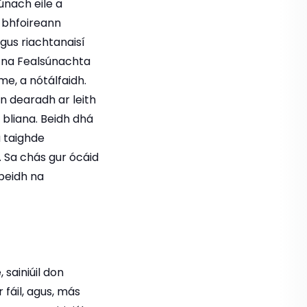
únach eile a
n bhfoireann
gus riachtanaisí
s na Fealsúnachta
e, a nótálfaidh.
n dearadh ar leith
a bliana. Beidh dhá
a taighde
. Sa chás gur ócáid
 beidh na
sainiúil don
 fáil, agus, más