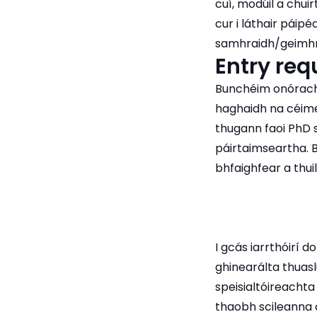
cuí, modúil a chuirt
cur i láthair pái
samhraidh/geimhr
Entry re
Bunchéim onóracha
haghaidh na céime
thugann faoi PhD 
páirtaimseartha. 
bhfaighfear a thuil
I gcás iarrthóirí 
ghinearálta thuasl
speisialtóireachta
thaobh scileanna 