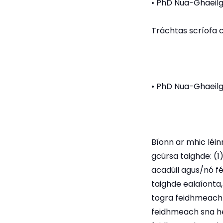
• PhD Nua-Ghaeil
Tráchtas scríofa c
• PhD Nua-Ghaeilg
Bíonn ar mhic léin
gcúrsa taighde: (1
acadúil agus/nó f
taighde ealaíonta
togra feidhmeach 
feidhmeach sna he