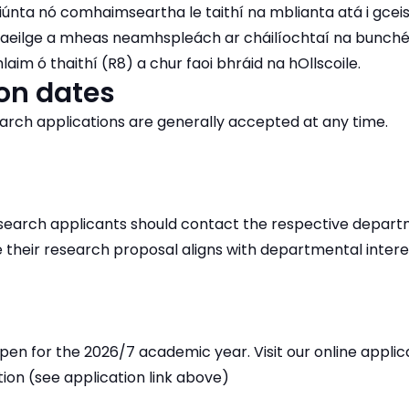
siúnta nó comhaimseartha le taithí na mblianta atá i gceist
haeilge a mheas neamhspleách ar cháilíochtaí na bunch
laim ó thaithí (R8) a chur faoi bhráid na hOllscoile.
on dates
earch applications are generally accepted at any time.
research applicants should contact the respective depar
 their research proposal aligns with departmental interes
pen for the 2026/7 academic year. Visit our online applic
tion (see application link above)