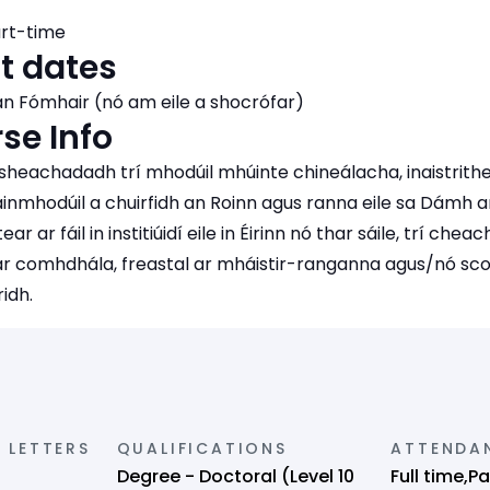
art-time
t dates
n Fómhair (nó am eile a shocrófar)
se Info
sheachadadh trí mhodúil mhúinte chineálacha, inaistrithe, 
ainmhodúil a chuirfidh an Roinn agus ranna eile sa Dámh ar
ear ar fáil in institiúidí eile in Éirinn nó thar sáile, trí chea
péar comhdhála, freastal ar mháistir-ranganna agus/nó sc
idh.
 LETTERS
QUALIFICATIONS
ATTENDA
Degree - Doctoral (Level 10
Full time,P