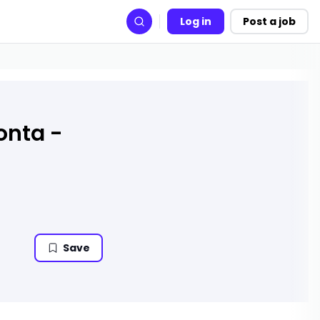
Log in
Post a job
Search
onta -
Save