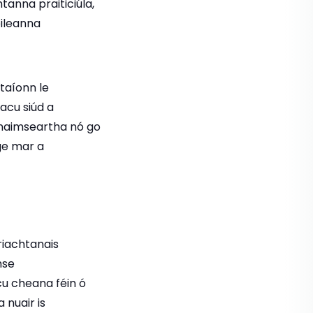
chtanna praiticiúla,
oileanna
taíonn le
acu siúd a
ánaimseartha nó go
ge mar a
riachtanais
mse
cu cheana féin ó
 nuair is