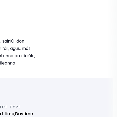
sainiúil don
 fáil, agus, más
chtanna praiticiúla,
oileanna
NCE TYPE
art time,Daytime