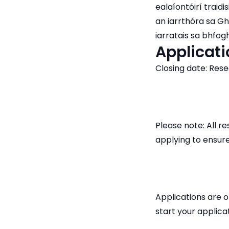
ealaíontóirí traidi
an iarrthóra sa G
iarratais sa bhfogh
Applicati
Closing date: Res
Please note: All 
applying to ensure
Applications are o
start your applica