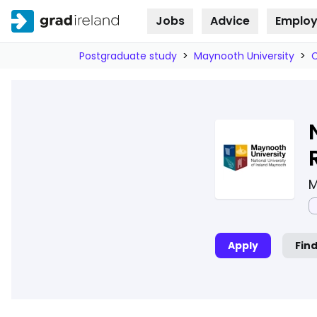
Jobs
Advice
Employ
Skip to
content
Postgraduate study
>
Maynooth University
>
M
Apply
Fin