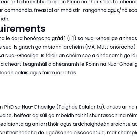
ear ar fáil in institiúidí eile in Éirinn nó thar sáile, trí chea
péar comhdhála, freastal ar mháistir-ranganna agus/nó sc
idh.
quirements
 le dara honóracha grád 1 (II.1) sa Nua-Ghaeilge a theas
 seo. Is gnách go mbíonn iarchéim (MA, MLitt onóracha) 
sa Nua-Ghaeilge. Is féidir an chéim seo a dhéanamh go l
Ba cheart teagmháil a dhéanamh le Roinn na Nua-Ghaeil
leadh eolais agus foirm iarratais.
don PhD sa Nua-Ghaeilge (Taighde Ealaíonta), anuas ar na 
uaite, beifear ag súil go mbeidh taithí shuntasach ina réi
 ealaíonta ag an iarrthóir agus ardchaighdeán sroichte a
cruthaitheacha de. I gcásanna eisceachtúla, mar shampla