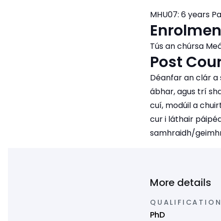
MHU07: 6 years P
Enrolmen
Tús an chúrsa Meá
Post Cour
Déanfar an clár a 
ábhar, agus trí sh
cuí, modúil a chuirt
cur i láthair pái
samhraidh/geimhr
More details
QUALIFICATION
PhD