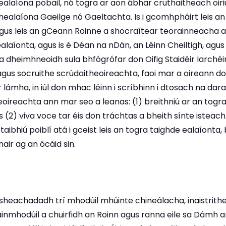
alaíona pobail, nó togra ar aon ábhar cruthaitheach oiri
healaíona Gaeilge nó Gaeltachta. Is i gcomhpháirt leis a
agus leis an gCeann Roinne a shocraítear teorainneacha a
alaíonta, agus is é Déan na nDán, an Léinn Cheiltigh, agu
 dheimhneoidh sula bhfógrófar don Oifig Staidéir Iarchéim
agus socruithe scrúdaitheoireachta, faoi mar a oireann do
r lámha, in iúl don mhac léinn i scríbhinn i dtosach na dar
oireachta ann mar seo a leanas: (1) breithniú ar an togr
s (2) viva voce tar éis don tráchtas a bheith sínte isteach
taibhiú poiblí atá i gceist leis an togra taighde ealaíonta,
hair ag an ócáid sin.
sheachadadh trí mhodúil mhúinte chineálacha, inaistrithe, 
ainmhodúil a chuirfidh an Roinn agus ranna eile sa Dámh ar