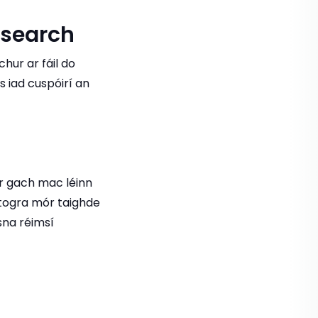
esearch
hur ar fáil do
Is iad cuspóirí an
r gach mac léinn
e togra mór taighde
 sna réimsí