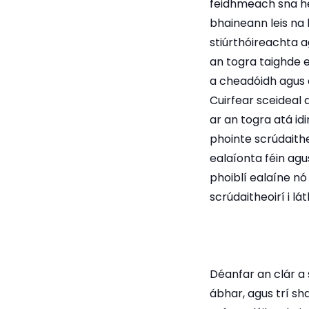
feidhmeach sna he
bhaineann leis na 
stiúrthóireachta 
an togra taighde e
a cheadóidh agus a
Cuirfear sceideal 
ar an togra atá idi
phointe scrúdaithe
ealaíonta féin agu
phoiblí ealaíne nó 
scrúdaitheoirí i lát
Déanfar an clár a 
ábhar, agus trí sh