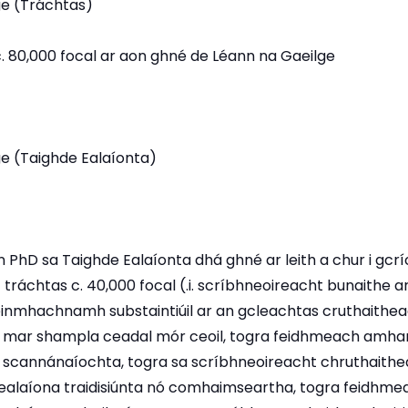
ge (Tráchtas)
. 80,000 focal ar aon ghné de Léann na Gaeilge
e (Taighde Ealaíonta)
n PhD sa Taighde Ealaíonta dhá ghné ar leith a chur i gcr
) tráchtas c. 40,000 focal (.i. scríbhneoireacht bunaithe a
éinmhachnamh substaintiúil ar an gcleachtas cruthaithea
, mar shampla ceadal mór ceoil, togra feidhmeach amha
scannánaíochta, togra sa scríbhneoireacht chruthaithe
alaíona traidisiúnta nó comhaimseartha, togra feidhme