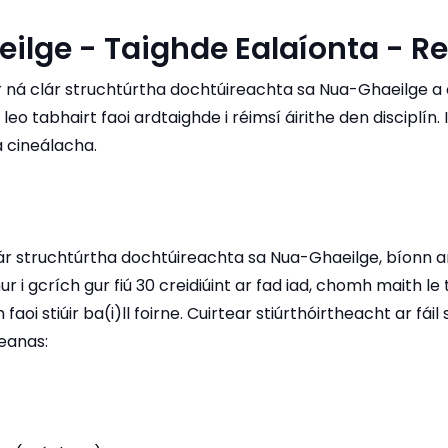
ilge - Taighde Ealaíonta - R
ir ná clár struchtúrtha dochtúireachta sa Nua-Ghaeilge a c
leo tabhairt faoi ardtaighde i réimsí áirithe den disciplín. 
a cineálacha.
ár struchtúrtha dochtúireachta sa Nua-Ghaeilge, bíonn a
r i gcrích gur fiú 30 creidiúint ar fad iad, chomh maith l
 faoi stiúir ba(i)ll foirne. Cuirtear stiúrthóirtheacht ar fáil
eanas: