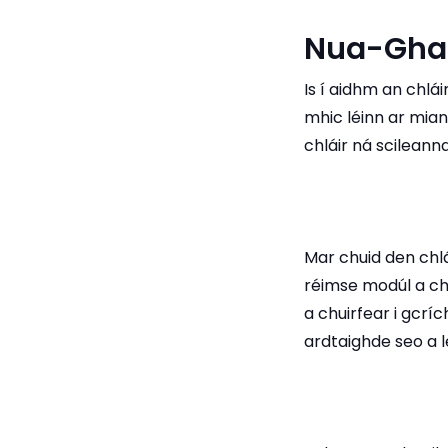
Nua-Ghae
Is í aidhm an chlá
mhic léinn ar mian 
chláir ná scileann
Mar chuid den chl
réimse modúl a chu
a chuirfear i gcrích
ardtaighde seo a l