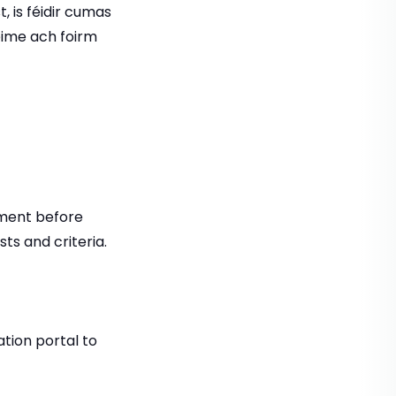
, is féidir cumas
éime ach foirm
tment before
ts and criteria.
ation portal to