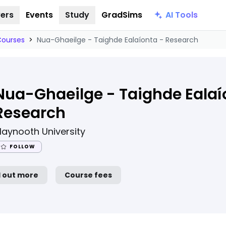
AI Tools
ers
Events
Study
GradSims
Courses
>
Nua-Ghaeilge - Taighde Ealaíonta - Research
Nua-Ghaeilge - Taighde Ealaí
Research
aynooth University
FOLLOW
d out more
Course fees