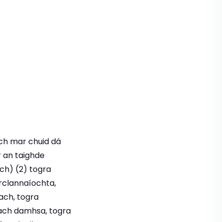
ích mar chuid dá
r an taighde
ch) (2) togra
rclannaíochta,
ach, togra
ach damhsa, togra