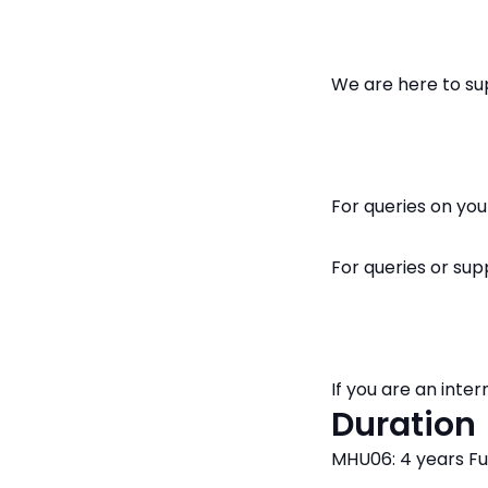
We are here to su
For queries on yo
For queries or su
If you are an int
Duration
MHU06: 4 years Fu