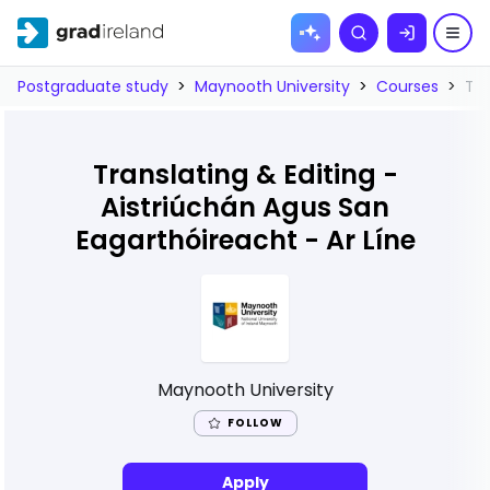
Skip to
Search
content
Postgraduate study
>
Maynooth University
>
Courses
>
Tra
Translating & Editing -
Aistriúchán Agus San
Eagarthóireacht - Ar Líne
Maynooth University
FOLLOW
Apply