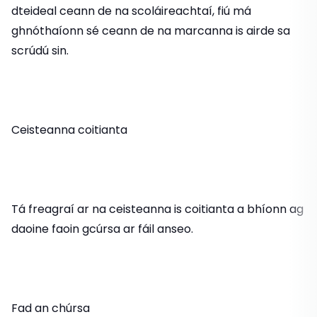
dteideal ceann de na scoláireachtaí, fiú má
ghnóthaíonn sé ceann de na marcanna is airde sa
scrúdú sin.
Ceisteanna coitianta
Tá freagraí ar na ceisteanna is coitianta a bhíonn ag
daoine faoin gcúrsa ar fáil anseo.
Fad an chúrsa