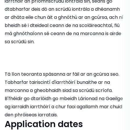
iarrthóir an príomhscrúdú iontrála sin, seans go
dtabharfar deis dó an scrúdú iontrála a dhéanamh
ar dháta eile chun áit a ghnóthú ar an gcúrsa, ach ní
bheidh sé i dteideal ceann de na scoláireachtaí, fiú
má ghnóthaíonn sé ceann de na marcanna is airde
sa scrúdú sin.
Tá líon teoranta spásanna ar fáil ar an gcúrsa seo.
Tabharfar tairiscintí d'iarrthóirí bunaithe ar na
marcanna a gheobhaidh siad sa scrúdú scríofa.
B'fhéidir go dtarlóidh go mbeidh Lárionad na Gaeilge
ag iarraidh iarrthóirí a chur faoi agallamh mar chuid
den phróiseas iarratais.
Application dates