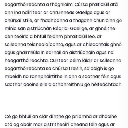
eagarthóireachta a fhoghlaim. Cúrsa praiticiúil atá
ann ina ndírítear ar chruinneas Gaeilge agus ar
chúrsaí stíle, ar fhadhbanna a thagann chun cinn go
minic san aistriúchán Béarla-Gaeilge, ar ghnéithe
den teoiric a bhfuil feidhm phraiticiúil leo, ar
scileanna teicneolaíochta, agus ar chleachtais ghnó
agus ghairmiúla in earnáil an aistriúcháin agus na
heagarthóireachta. Cuirtear béim láidir ar scileanna
eagarthóireachta sa chúrsa freisin, sa dóigh is go
mbeidh na rannpháirtithe in ann a saothar féin agus
saothar daoine eile a athbhreithniú go héifeachtach.
Cé go bhfuil an clár dírithe go príomha ar dhaoine
atá ag obair mar aistritheoirí cheana féin agus ar