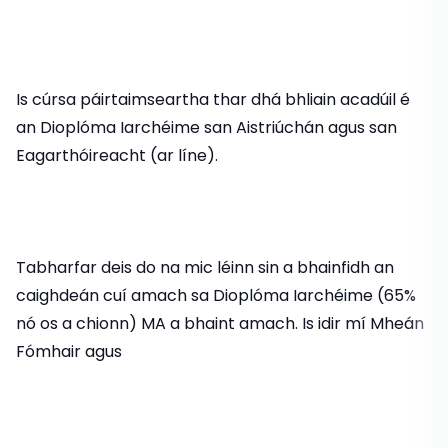
Is cúrsa páirtaimseartha thar dhá bhliain acadúil é
an Dioplóma Iarchéime san Aistriúchán agus san
Eagarthóireacht (ar líne).
Tabharfar deis do na mic léinn sin a bhainfidh an
caighdeán cuí amach sa Dioplóma Iarchéime (65%
nó os a chionn) MA a bhaint amach. Is idir mí Mheán
Fómhair agus