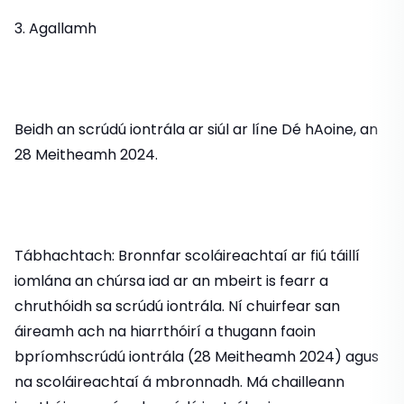
3. Agallamh
Beidh an scrúdú iontrála ar siúl ar líne Dé hAoine, an
28 Meitheamh 2024.
Tábhachtach: Bronnfar scoláireachtaí ar fiú táillí
iomlána an chúrsa iad ar an mbeirt is fearr a
chruthóidh sa scrúdú iontrála. Ní chuirfear san
áireamh ach na hiarrthóirí a thugann faoin
bpríomhscrúdú iontrála (28 Meitheamh 2024) agus
na scoláireachtaí á mbronnadh. Má chailleann