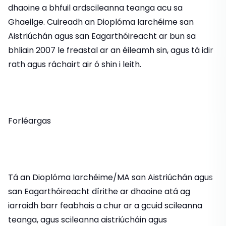
dhaoine a bhfuil ardscileanna teanga acu sa
Ghaeilge. Cuireadh an Dioplóma Iarchéime san
Aistriúchán agus san Eagarthóireacht ar bun sa
bhliain 2007 le freastal ar an éileamh sin, agus tá idir
rath agus ráchairt air ó shin i leith.
Forléargas
Tá an Dioplóma Iarchéime/MA san Aistriúchán agus
san Eagarthóireacht dírithe ar dhaoine atá ag
iarraidh barr feabhais a chur ar a gcuid scileanna
teanga, agus scileanna aistriúcháin agus