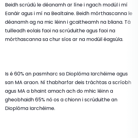
Beidh scrúdú le déanamh ar líne i ngach modúl i mí
Eanáir agus i mí na Bealtaine. Beidh mórthascanna le
déanamh ag na mic léinn i gcaitheamh na bliana. Tá
tuilleadh eolais faoi na scrúduithe agus faoi na
mórthascanna sa chur síos ar na modúil éagsúla.
Is é 60% an pasmharc sa Dioplóma Iarchéime agus
san MA araon. Ní thabharfar deis tráchtas a scríobh
agus MA a bhaint amach ach do mhic léinn a
gheobhaidh 65% nó os a chionn i scrúduithe an
Dioplóma Iarchéime.