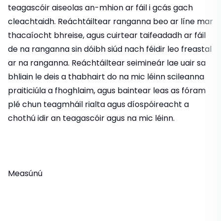
teagascóir aiseolas an-mhion ar fáil i gcás gach
cleachtaidh. Reáchtáiltear ranganna beo ar líne mar
thacaíocht bhreise, agus cuirtear taifeadadh ar fáil
de na ranganna sin dóibh siúd nach féidir leo freastal
ar na ranganna. Reáchtáiltear seimineár lae uair sa
bhliain le deis a thabhairt do na mic léinn scileanna
praiticiúla a fhoghlaim, agus baintear leas as fóram
plé chun teagmháil rialta agus díospóireacht a
chothú idir an teagascóir agus na mic léinn.
Measúnú