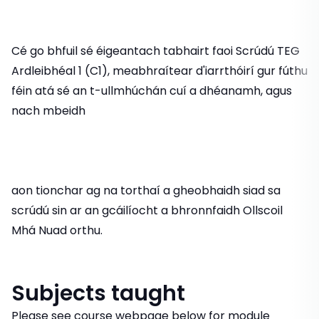
Cé go bhfuil sé éigeantach tabhairt faoi Scrúdú TEG
Ardleibhéal 1 (C1), meabhraítear d'iarrthóirí gur fúthu
féin atá sé an t-ullmhúchán cuí a dhéanamh, agus
nach mbeidh
aon tionchar ag na torthaí a gheobhaidh siad sa
scrúdú sin ar an gcáilíocht a bhronnfaidh Ollscoil
Mhá Nuad orthu.
Subjects taught
Please see course webpage below for module