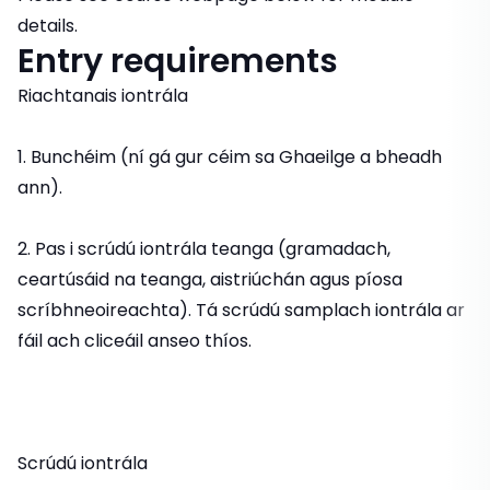
details.
Entry requirements
Riachtanais iontrála
1. Bunchéim (ní gá gur céim sa Ghaeilge a bheadh
ann).
2. Pas i scrúdú iontrála teanga (gramadach,
ceartúsáid na teanga, aistriúchán agus píosa
scríbhneoireachta). Tá scrúdú samplach iontrála ar
fáil ach cliceáil anseo thíos.
Scrúdú iontrála