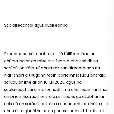
Scoláireachtaí agus duaiseanna
Bronnfar scoláireachtaí ar fiú táillí iomlána an
chúrsa iad ar an mbeirt is fearr a chruthóidh sa
scrúdú iontrála. Ní chuirfear san áireamh ach na
hiarrthóirí a thugann faoin bpríomhscrúdú iontrála,
scrúdú ar líne ar an 10 Iúil 2026, agus na
scoláireachtaí á mbronnadh; má chailleann iarrthóir
an príomhscrúdú iontrála sin, seans go dtabharfar
deis dó an scrúdú iontrála a dhéanamh ar dháta eile
chun áit a ghnóthú ar an gcúrsa, ach ní bheidh sé i