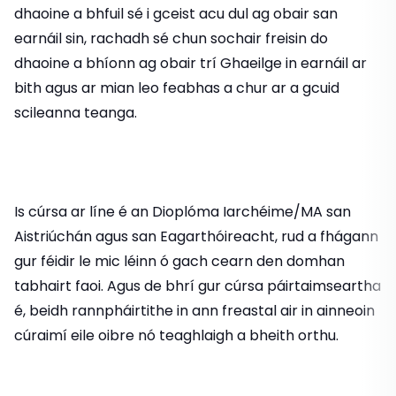
dhaoine a bhfuil sé i gceist acu dul ag obair san
earnáil sin, rachadh sé chun sochair freisin do
dhaoine a bhíonn ag obair trí Ghaeilge in earnáil ar
bith agus ar mian leo feabhas a chur ar a gcuid
scileanna teanga.
Is cúrsa ar líne é an Dioplóma Iarchéime/MA san
Aistriúchán agus san Eagarthóireacht, rud a fhágann
gur féidir le mic léinn ó gach cearn den domhan
tabhairt faoi. Agus de bhrí gur cúrsa páirtaimseartha
é, beidh rannpháirtithe in ann freastal air in ainneoin
cúraimí eile oibre nó teaghlaigh a bheith orthu.