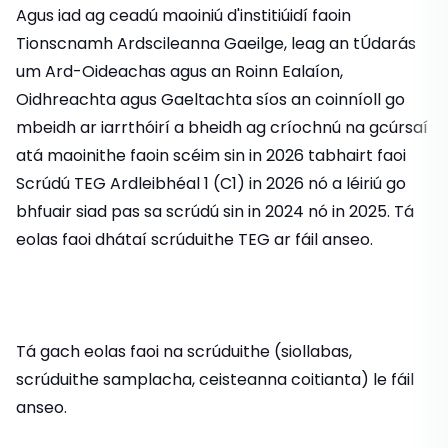
Agus iad ag ceadú maoiniú d'institiúidí faoin
Tionscnamh Ardscileanna Gaeilge, leag an tÚdarás
um Ard-Oideachas agus an Roinn Ealaíon,
Oidhreachta agus Gaeltachta síos an coinníoll go
mbeidh ar iarrthóirí a bheidh ag críochnú na gcúrsaí
atá maoinithe faoin scéim sin in 2026 tabhairt faoi
Scrúdú TEG Ardleibhéal 1 (C1) in 2026 nó a léiriú go
bhfuair siad pas sa scrúdú sin in 2024 nó in 2025. Tá
eolas faoi dhátaí scrúduithe TEG ar fáil anseo.
Tá gach eolas faoi na scrúduithe (siollabas,
scrúduithe samplacha, ceisteanna coitianta) le fáil
anseo.