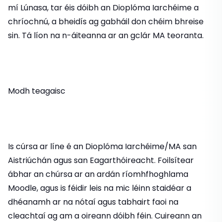
mí Lúnasa, tar éis dóibh an Dioplóma Iarchéime a
chríochnú, a bheidís ag gabháil don chéim bhreise
sin. Tá líon na n-áiteanna ar an gclár MA teoranta.
Modh teagaisc
Is cúrsa ar líne é an Dioplóma Iarchéime/MA san
Aistriúchán agus san Eagarthóireacht. Foilsítear
ábhar an chúrsa ar an ardán ríomhfhoghlama
Moodle, agus is féidir leis na mic léinn staidéar a
dhéanamh ar na nótaí agus tabhairt faoi na
cleachtaí ag am a oireann dóibh féin. Cuireann an