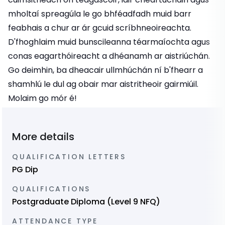
mholtaí spreagúla le go bhféadfadh muid barr
feabhais a chur ar ár gcuid scríbhneoireachta.
D'fhoghlaim muid bunscileanna téarmaíochta agus
conas eagarthóireacht a dhéanamh ar aistriúchán.
Go deimhin, ba dheacair ullmhúchán ní b'fhearr a
shamhlú le dul ag obair mar aistritheoir gairmiúil.
Molaim go mór é!
More details
QUALIFICATION LETTERS
PG Dip
QUALIFICATIONS
Postgraduate Diploma (Level 9 NFQ)
ATTENDANCE TYPE