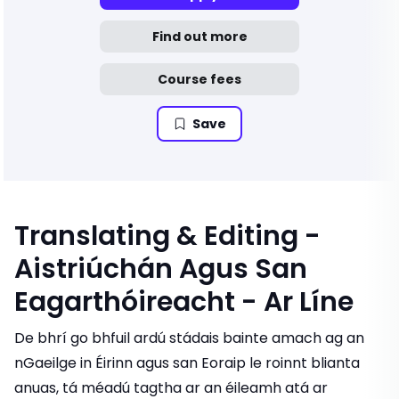
Find out more
Course fees
Save
Translating & Editing -
Aistriúchán Agus San
Eagarthóireacht - Ar Líne
De bhrí go bhfuil ardú stádais bainte amach ag an
nGaeilge in Éirinn agus san Eoraip le roinnt blianta
anuas, tá méadú tagtha ar an éileamh atá ar