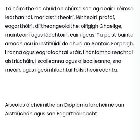
Tá céimithe de chuid an chúrsa seo ag obair i réimse
leathan ról, mar aistritheoirí, léitheoirí profaí,
eagarthóirí, dlítheangeolaithe, oifigigh Ghaeilge,
múinteoirí agus léachtóirí, cuir i gcás. Tá poist bainte
amach acu in institiúidí de chuid an Aontais Eorpaigh,
i ranna agus eagraíochtaí Stáit, i ngníomhaireachtaí
aistriúcháin, i scoileanna agus ollscoileanna, sna
meáin, agus i gcomhlachtaí foilsitheoireachta.
Aiseolas ó chéimithe an Dioplóma Iarchéime san
Aistriúchán agus san Eagarthóireacht