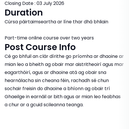
Closing Date : 03 July 2026
Duration
Cúrsa páirtaimseartha ar líne thar dhá bhliain
Part-time online course over two years
Post Course Info
Cé go bhfuil an clár dírithe go príomha ar dhaoine ar
mian leo a bheith ag obair mar aistritheoirí agus mar
eagarthóirí, agus ar dhaoine atá ag obair sna
hearnálacha sin cheana féin, rachadh sé chun
sochair freisin do dhaoine a bhíonn ag obair trí
Ghaeilge in earnáil ar bith agus ar mian leo feabhas
a chur ar a gcuid scileanna teanga.