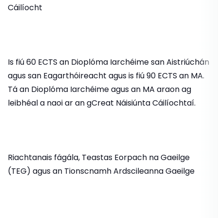
Cáilíocht
Is fiú 60 ECTS an Dioplóma Iarchéime san Aistriúchán
agus san Eagarthóireacht agus is fiú 90 ECTS an MA.
Tá an Dioplóma Iarchéime agus an MA araon ag
leibhéal a naoi ar an gCreat Náisiúnta Cáilíochtaí.
Riachtanais fágála, Teastas Eorpach na Gaeilge
(TEG) agus an Tionscnamh Ardscileanna Gaeilge