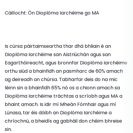
Cáilíocht: Ón Dioplóma Iarchéime go MA
Is cúrsa páirtaimseartha thar dhá bhliain é an
Dioplóma Iarchéime san Aistriúchán agus san
Eagarthóireacht, agus bronnfar Dioplóma Iarchéime
orthu siúd a bhainfidh an pasmharc de 60% amach
ag deireadh an chúrsa. Tabharfar deis do na mic
léinn sin a bhainfidh 65% nó os a chionn amach sa
Dioplóma Iarchéime tráchtas a scríobh agus MA a
bhaint amach. Is idir mí Mheán Fómhair agus mí
Lúnasa, tar éis dóibh an Dioplóma Iarchéime a
chríochnú, a bheidís ag gabháil don chéim bhreise
sin.